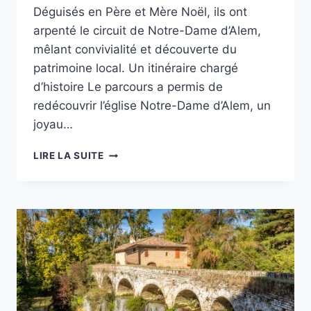
Déguisés en Père et Mère Noël, ils ont
arpenté le circuit de Notre-Dame d’Alem,
mêlant convivialité et découverte du
patrimoine local. Un itinéraire chargé
d’histoire Le parcours a permis de
redécouvrir l’église Notre-Dame d’Alem, un
joyau…
DERNIÈRE
LIRE LA SUITE
RANDONNÉE
DE
L’ANNÉE
:
UN
AIR
DE
FÊTE
ET
DE