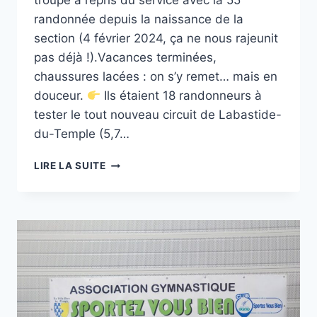
troupe a repris du service avec la 55ᵉ
randonnée depuis la naissance de la
section (4 février 2024, ça ne nous rajeunit
pas déjà !).Vacances terminées,
chaussures lacées : on s’y remet… mais en
douceur.
Ils étaient 18 randonneurs à
tester le tout nouveau circuit de Labastide-
du-Temple (5,7…
SPORTEZ-
LIRE LA SUITE
VOUS
BIEN
:
C’EST
LA
REPRISE
DES
RANDONNÉES
!