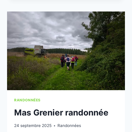
CAP
SUR
LE
CIRCUIT
DE
LA
VINOUSE
À
VERLHAC-
TESCOU
RANDONNÉES
Mas Grenier randonnée
24 septembre 2025
Randonnées