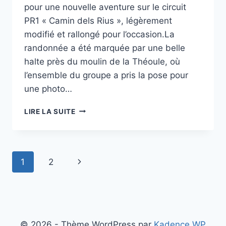
pour une nouvelle aventure sur le circuit
PR1 « Camin dels Rius », légèrement
modifié et rallongé pour l’occasion.La
randonnée a été marquée par une belle
halte près du moulin de la Théoule, où
l’ensemble du groupe a pris la pose pour
une photo…
SORTIE
LIRE LA SUITE
RANDONNÉE
DU
DIMANCHE
13
Navigation
Page
1
2
OCTOBRE
:
de
suivante
SOLEIL,
BONNE
page
HUMEUR
ET
© 2026 - Thème WordPress par
Kadence WP
BELLES