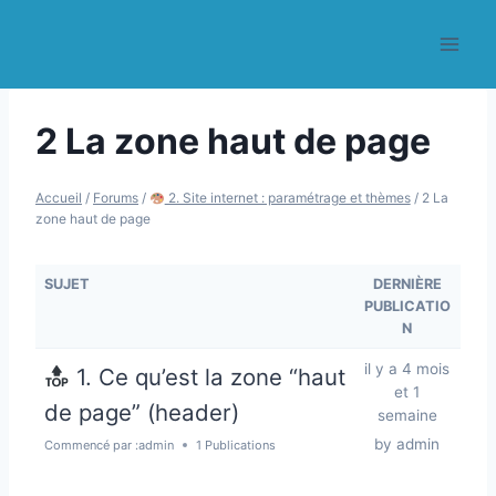
Aller
au
contenu
2 La zone haut de page
Accueil
/
Forums
/
2. Site internet : paramétrage et thèmes
/
2 La
zone haut de page
SUJET
DERNIÈRE
PUBLICATIO
N
il y a 4 mois
1. Ce qu’est la zone “haut
et 1
de page” (header)
semaine
by
admin
Commencé par :
admin
1 Publications